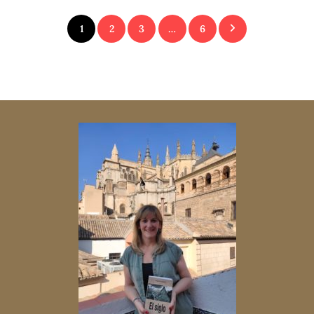
Paginación
1
2
3
…
6
de
entradas