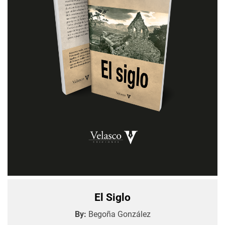
El Siglo
By:
Begoña González