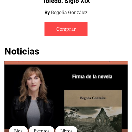
Toledo. Siglo XIX
By
Begoña González
Comprar
Noticias
Blog
Eventos
Libros