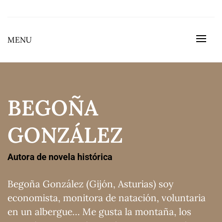
Skip
to
BEGOÑA GONZÁLEZ GONZÁLEZ
content
MENU
BEGOÑA
GONZÁLEZ
Autora de novela histórica
Begoña González (Gijón, Asturias) soy
economista, monitora de natación, voluntaria
en un albergue… Me gusta la montaña, los