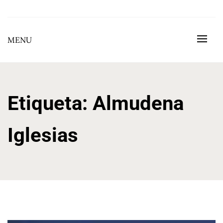
Skip
to
BEGOÑA GONZÁLEZ GONZÁLEZ
content
MENU
Etiqueta:
Almudena
Iglesias