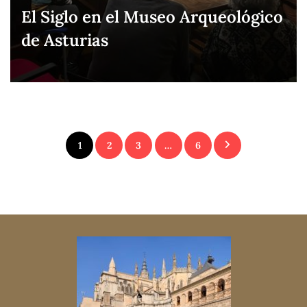
El Siglo en el Museo Arqueológico
de Asturias
Paginación
1
2
3
…
6
de
entradas