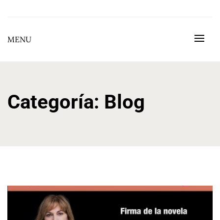
Skip
to
BEGOÑA GONZÁLEZ GONZÁLEZ
content
MENU
Categoría:
Blog