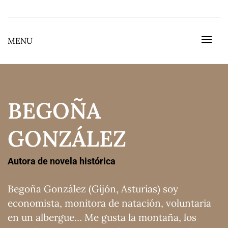
Skip
to
BEGOÑA GONZÁLEZ GONZÁLEZ
content
MENU
BEGOÑA
GONZÁLEZ
Autora de novela histórica
Begoña González (Gijón, Asturias) soy
economista, monitora de natación, voluntaria
en un albergue… Me gusta la montaña, los