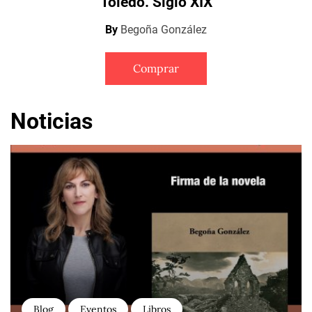
Toledo. Siglo XIX
By
Begoña González
Comprar
Noticias
Blog
Eventos
Libros