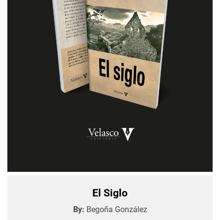
El Siglo
By:
Begoña González