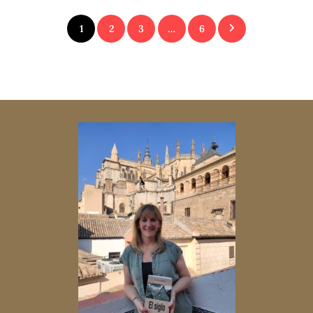
Paginación
1
2
3
…
6
de
entradas