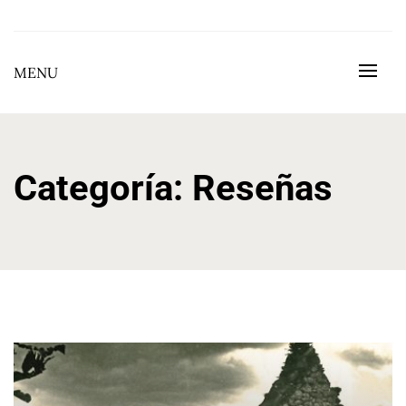
Skip
to
BEGOÑA GONZÁLEZ GONZÁLEZ
content
MENU
Categoría:
Reseñas