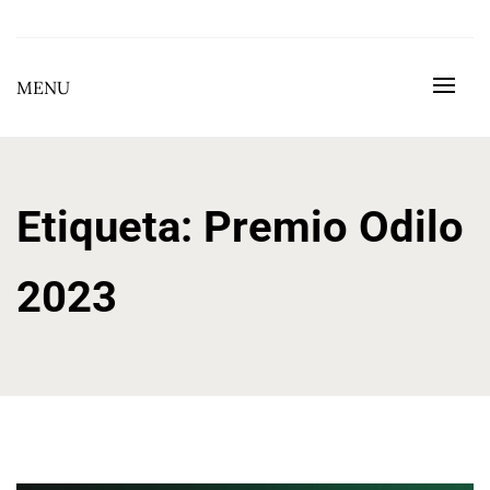
Skip
to
BEGOÑA GONZÁLEZ GONZÁLEZ
content
MENU
Etiqueta:
Premio Odilo
2023