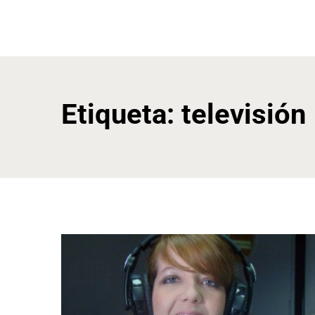
Skip
to
BEGOÑA GONZÁLEZ
content
GONZÁLEZ
Etiqueta:
televisión