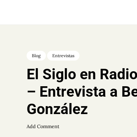
Skip
to
BEGOÑA GONZÁLEZ
content
GONZÁLEZ
Blog
Entrevistas
El Siglo en Radi
– Entrevista a 
González
Add Comment