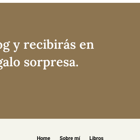
og y recibirás en
galo sorpresa.
Home
Sobre mí
Libros