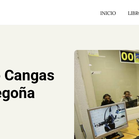
INICIO
LIB
o Cangas
Begoña