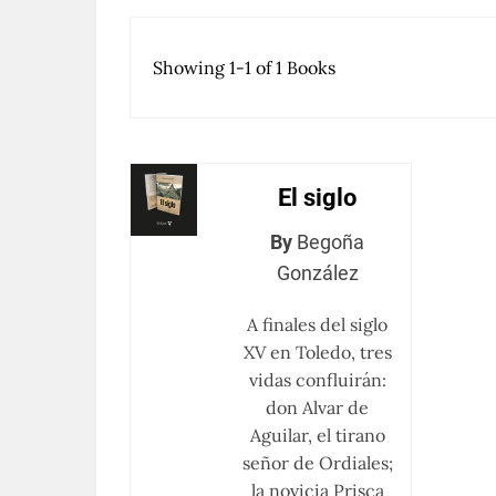
Showing 1-1 of 1 Books
El siglo
By
Begoña
González
A finales del siglo
XV en Toledo, tres
vidas confluirán:
don Alvar de
Aguilar, el tirano
señor de Ordiales;
la novicia Prisca