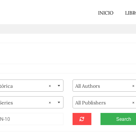
INICIO
LIB
tórica
×
All Authors
×
 Series
×
All Publishers
×