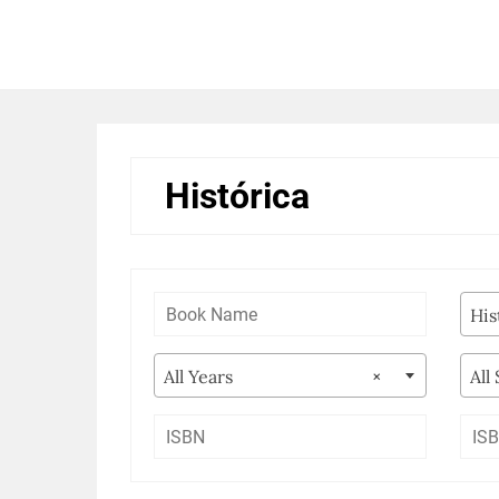
Skip
to
BEGOÑA GONZÁLEZ
content
GONZÁLEZ
Histórica
His
All Years
×
All