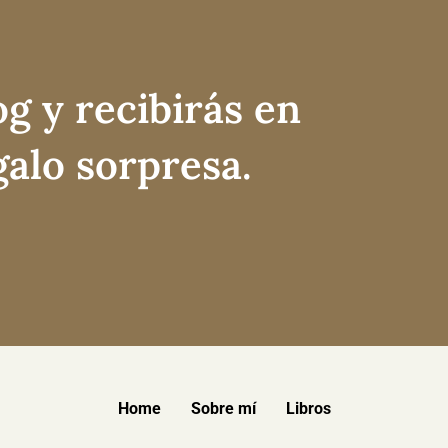
og y recibirás en
galo sorpresa.
Home
Sobre mí
Libros