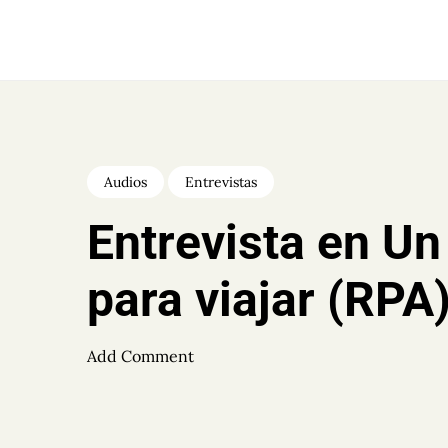
Skip
to
BEGOÑA GONZÁLEZ
content
GONZÁLEZ
Audios
Entrevistas
Entrevista en Un
para viajar (RPA
Add Comment