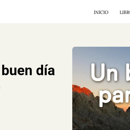
INICIO
LIB
 buen día
)