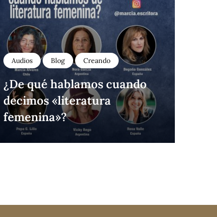
Audios
Blog
Creando
¿De qué hablamos cuando
decimos «literatura
femenina»?